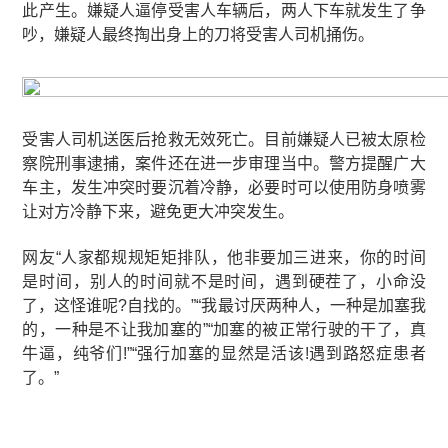
此产生。嫌疑人逼停受害人车辆后，两人下车就发生了争
吵，嫌疑人最终掏出身上的刀将受害人司机捅伤。
受害人司机送医后抢救无效死亡。目前嫌疑人已被太原检
察院刑事逮捕，案件还在进一步审理当中。警方提醒广大
车主，发生冲突时要沉着冷静，必要时可以使用
防身喷雾
让对方冷静下来，避免更大冲突发生。
网友“人家都规规矩矩排队，他非要加三进来，你的时间
是时间，别人的时间就不是时间，遇到硬茬了，小命没
了，这怪谁呢?自找的。”“我最讨厌两种人，一种是加塞我
的，一种是不让我加塞的”“加塞的被正常行驶的干了，真
牛逼，纯爷们!”“强行加塞的显然是活该!遇到路怒症患者
了。”