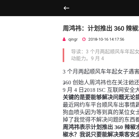
周鸿祎：计划推出 360 辣
qingr
2018-10-16 14:17:56
导读：3 个月两起顺风车年起女
动能力。9 月 4
3 个月两起顺风车年起女子遇
，
，
360 创始人周鸿祎也在关注
他还
，
9 月 4 日
2018 ISC 互联网
，
关键的是要能够解决问题
无论
，
最近网约车平台顺风车出事情
，
狗血喷头
因为等到真的某位女
。
掉了
我觉得不解决问题的东西
周鸿祎表示计划推出 360 辣椒
椒水
？
我说只要能解决乘客安