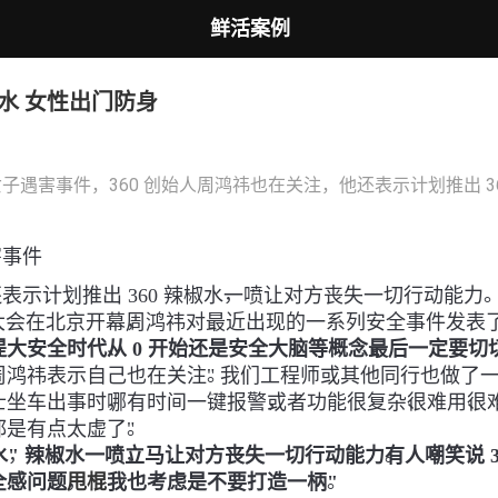
鲜活案例
椒水 女性出门防身
子遇害事件，360 创始人周鸿祎也在关注，他还表示计划推出 3
害事件
，
。
表示计划推出 360 辣椒水
一喷让对方丧失一切行动能力
，
安全大会在北京开幕
周鸿祎对最近出现的一系列安全事件发表
、
，
提大安全时代
从 0 开始还是安全大脑等概念
最后一定要切
。
周鸿祎表示自己也在关注
" 我们工程师或其他同行也做了
，
，
、
、
士坐车出事时
哪有时间一键报警
或者功能很复杂
很难用
很
。
都是有点太虚了
"
，
，
。
水
" 辣椒水一喷
立马让对方丧失一切行动能力
有人嘲笑说 
，
。
全感问题
甩棍
我也考虑是不要打造一柄
"