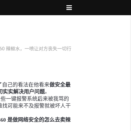
60 辣椒水，一喷让对方丧失一切行
，
，
了自己的看法
在他看来
做安全最
。
切实实解决用户问题
，
一些一键报警系统
后来被我骂的
，
难找
可能来不及报警就被坏人干
，
360 是做网络安全的
怎么去卖辣