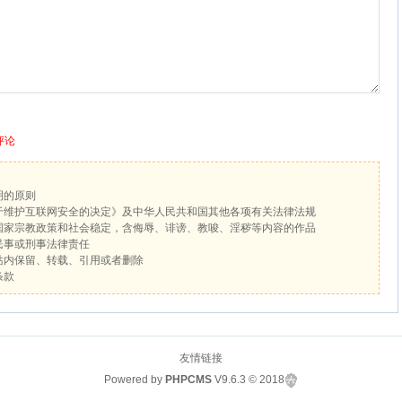
评论
明的原则
于维护互联网安全的决定》及中华人民共和国其他各项有关法律法规
国家宗教政策和社会稳定，含侮辱、诽谤、教唆、淫秽等内容的作品
民事或刑事法律责任
站内保留、转载、引用或者删除
条款
友情链接
Powered by
PHPCMS
V9.6.3
© 2018